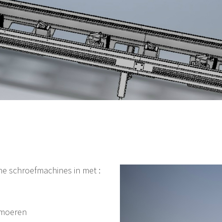
he schroefmachines in met :
 moeren