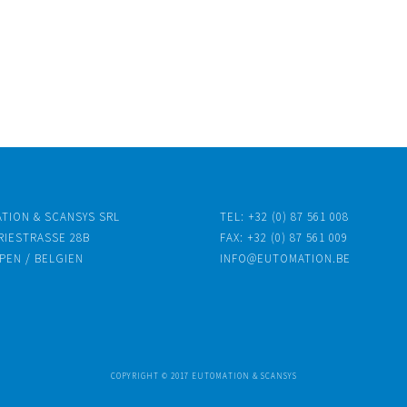
TION & SCANSYS SRL
TEL: +32 (0) 87 561 008
IESTRASSE 28B
FAX: +32 (0) 87 561 009
PEN / BELGIEN
INFO@EUTOMATION.BE
COPYRIGHT © 2017 EUTOMATION & SCANSYS