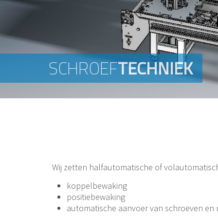
SCHROEF
SCHROEF
TECHNIEK
TECHNIEK
Wij zetten halfautomatische of volautomatisc
koppelbewaking
positiebewaking
automatische aanvoer van schroeven en