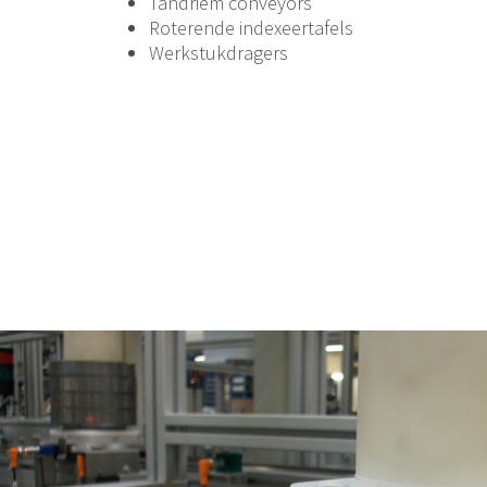
Tandriem conveyors
Roterende indexeertafels
Werkstukdragers