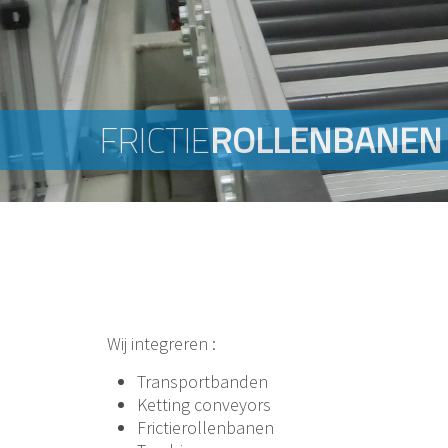
KETTING
FRICTIE
TANDRIEM
ROLLENBANEN
CONVEYORS
CONVEYOR
Wij integreren :
Transportbanden
Ketting conveyors
Frictierollenbanen