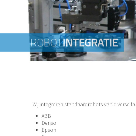
ROBOT
ROBOT
INTEGRATIE
INTEGRATIE
Wij integreren standaardrobots van diverse fa
ABB
Denso
Epson