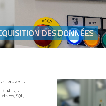
CQUISITION DES DONNÉES
aillons avec :
Bradley,...
Labview, SQL,...