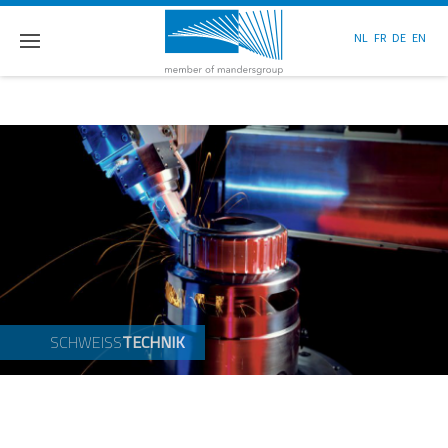
NL
FR
DE
EN
SCHWEISS
TECHNIK