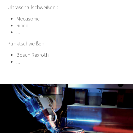
Ultraschallschweißen :
Mecasonic
Rinco
...
Punktschweißen :
Bosch Rexroth
...